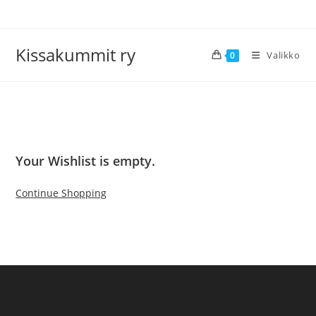
Siirry
suoraan
sisältöön
Kissakummit ry
Valikko
0
>
Wishlist
Your Wishlist is empty.
Continue Shopping