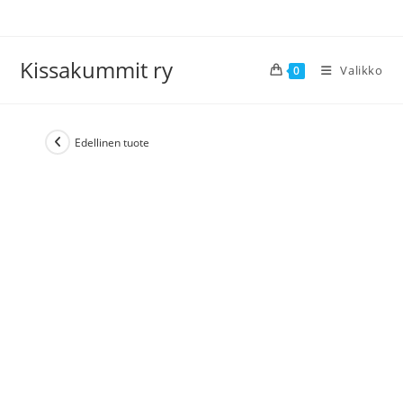
Siirry
suoraan
sisältöön
Kissakummit ry
Valikko
0
Edellinen tuote