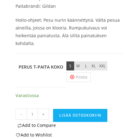
Paitabrändi: Gildan
Hoito-ohjeet: Pesu nurin käännettynä. Vältä pesua
aineilla, joissa on klooria. Rumpukuivaus voi
heikentää painatusta. Älä silitä painatuksen
kohdalta.
S
M
L
XL
XXL
PERUS T-PAITA KOKO
Poista
Varastossa
Kannatus
-
+
LISÄÄ OSTOSKORIIN
t-
Add to Compare
paita
Add to Wishlist
-