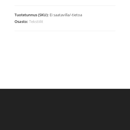
My
kids
Tuotetunnus (SKU):
Ei saatavilla/-tietoa
have
Osasto:
Tekstiilit
paws
määrä